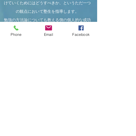
けていくためにはどうすべきか、というただ一つ
の観点において塾生を指導します。
勉強の方法論についても教える側の個人的な成功
体験に基づくだけの方法で教えられているのが残
Phone
Email
Facebook
念ながら今の教育の現状です。
生徒一人一人の思い込みを剥がし、局所最適化し
た小さな「成功」と引き換えに受験の場では通用
しない力に安住しないでもらうためには、教える
側も自らの学習者としての成功体験にも教育者と
しての成功体験にも安住することなく、「教え
る」という行為の難しさを直視し、目の前の個に
対して今何が必要かを絶えず考え抜かねばなりま
せん。
そのための教育の場としての嚮心塾に興味を持っ
ていただき、参加していただけることをお待ちし
ています。