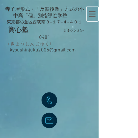
寺子屋形式・「反転授業」方式の
小
中高「個」別指導進学塾
東京都杉並区西荻南３−１７−４−４０１
嚮心塾
​
03-3334-
0481
（きょうしんじゅく)
kyoushinjuku2005@gmail.com